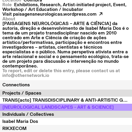
Location
Coimbra
Role
Exhibitions, Research, Artist-initiated project, Event,
Workshop / Art Education / Incubator
Visit
paisagensneurologicas.wordpress.com
About
[PAISAGENS NEUROLÓGICAS – ARTE & CIÊNCIA] da
autoria, direção e desenvolvimento de Isabel Maria Dos é o
tema de um projeto transdisciplinar nascido em 2010
centrado em Arte e Ciência de criação de ações
artístico/performativas, participação e encontros entre
investigadores – artistas, cientistas e técnicos
especialistas e o público. Numa perspetiva ativista entre a
arte relacional e social e o pensamento ecológico, trata-se
de um projeto para discussão e intervenção no mundo
contemporâneo.
To report, edit or delete this entry, please contact us at
info@othernetwork.io
Connections
Projects / Spaces
TRANS[acto] TRANSDISCIPLINARY & ANTI-ARTISTIC GLOBAL PROJECT
[NEUROLOGICAL LANDSCAPES - ART & SCIENCE]
Individuals / Collectives
Isabel Maria Dos
RIKXECOM