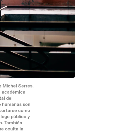
e Michel Serres.
ura académica
al del
no humanas son
mportarse como
álogo público y
no. También
e oculta la