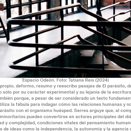
Espacio Odeón. Foto: Tatiana Reis (2024)
propio, deformo, resumo y reescribo pasajes de El parásito, d
no sólo por su carácter experimental y su lejanía de la escrit
también porque, a pesar de ser considerado un texto fundament
iliza la fábula para indagar cómo las relaciones humanas y 
parásito con el organismo huésped. Serres arguye que, al co
 minoritarios pueden convertirse en actores principales del di
idad y complejidad, condiciones vitales del pensamiento huma
s de ideas como la independencia, la autonomía y la agencia s