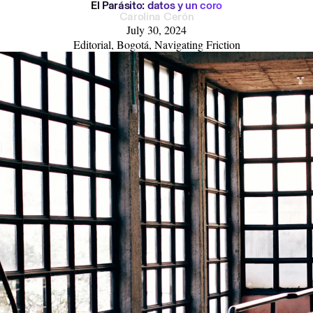
E
l
P
a
r
á
s
i
t
o
:
d
a
t
o
s
y
u
n
c
o
r
o
Carolina Cerón
July 30, 2024
Editorial, Bogotá, Navigating Friction